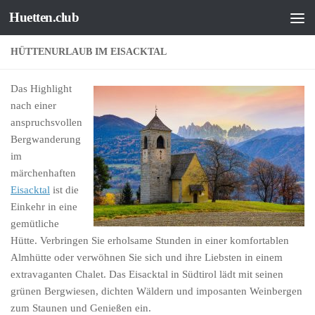
Huetten.club
Zum Inhalt springen
HÜTTENURLAUB IM EISACKTAL
Das Highlight
nach einer
anspruchsvollen
Bergwanderung
im
märchenhaften
Eisacktal
ist die
Einkehr in eine
gemütliche
Hütte. Verbringen Sie erholsame Stunden in einer komfortablen
Almhütte oder verwöhnen Sie sich und ihre Liebsten in einem
extravaganten Chalet. Das Eisacktal in Südtirol lädt mit seinen
grünen Bergwiesen, dichten Wäldern und imposanten Weinbergen
zum Staunen und Genießen ein.