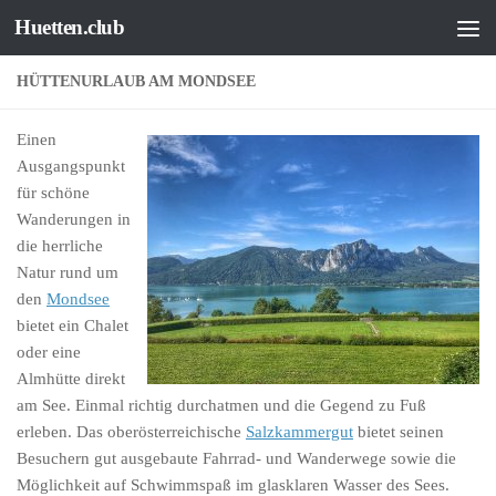
Huetten.club
Zum Inhalt springen
HÜTTENURLAUB AM MONDSEE
Einen
Ausgangspunkt
für schöne
Wanderungen in
die herrliche
Natur rund um
den
Mondsee
bietet ein Chalet
oder eine
Almhütte direkt
am See. Einmal richtig durchatmen und die Gegend zu Fuß
erleben. Das oberösterreichische
Salzkammergut
bietet seinen
Besuchern gut ausgebaute Fahrrad- und Wanderwege sowie die
Möglichkeit auf Schwimmspaß im glasklaren Wasser des Sees.