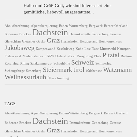
Hallo und Grüß Gott, wir sind interessiert eine
gemütliche, liebevoll ausgestatttete...
Abo-Abrechnung
Alpenüberquerung
Baden-Württemberg
Bergwerk
Berner Oberland
Dachstein
Bodensee
Brocken
Dammkarhütte
Geocaching
Gesäuse
Graz
Gleitschirm
Gletscher
Goslar
Herlazhofen
Herzogstand
Hochtourenkurs
Jakobsweg
Kampenwand
Keschdeweg
Kühe
Lost Place
Mittenwald
Naturpark
Pitztal
Pfälzerwald
Niederösterreich
NRW
Order-to-Cash
Paragliding
Pfalz
Radtour
Schweiz
Recurring Billing
Salzkammergut
Schauhöhle
Semmering
Steiermark
tirol
Watzmann
Siebengebirge
Simetsberg
Walchensee
Wellnessurlaub
Überschreitung
TAGS
Abo-Abrechnung
Alpenüberquerung
Baden-Württemberg
Bergwerk
Berner Oberland
Dachstein
Bodensee
Brocken
Dammkarhütte
Geocaching
Gesäuse
Graz
Gleitschirm
Gletscher
Goslar
Herlazhofen
Herzogstand
Hochtourenkurs