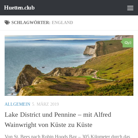
Huetten.club
Zum Inhalt springen
SCHLAGWÖRTER:
ENGLAND
0
ALLGEMEIN
5. MÄRZ 2019
Lake District und Pennine – mit Alfred
Wainwright von Küste zu Küste
Von St. Bees nach Robin Hoods Bay – 305 Kilometer durch das