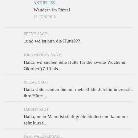
AKTUELLES
Wandern im Pitztal
13. JUNI 2018
BERND SAGT:
..und wo ist nun die Hütte???
JÖRG NEDDEN SAGT:
Hallo, wir suchen eine Hütte für die zweite Woche im
Oktober!(7.10.bis...
BIELAK SAGT:
Hallo Bitte senden Sie mir mehr Bilder.Ich bin interessier
ihre Hütte...
JANSEN SAGT:
Hallo, mein Mann ist stark gehbehindert und kann nur
sehr kurze...
FAM. WALLNER SAGT: