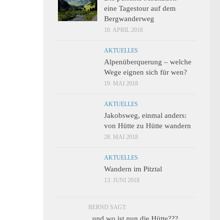
eine Tagestour auf dem
Bergwanderweg
10. APRIL 2018
AKTUELLES
Alpenüberquerung – welche
Wege eignen sich für wen?
19. MAI 2018
AKTUELLES
Jakobsweg, einmal anders:
von Hütte zu Hütte wandern
28. MAI 2018
AKTUELLES
Wandern im Pitztal
13. JUNI 2018
BERND SAGT:
..und wo ist nun die Hütte???