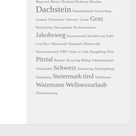
Bergwerk
Berner Oberland
Bodensee
Brocken
Dachstein
Dammkarhütte
Geocaching
Graz
Gesäuse
Gleitschirm
Gletscher
Goslar
Herlazhofen
Herzogstand
Hochtourenkurs
Jakobsweg
Kampenwand
Keschdeweg
Kühe
Lost Place
Mittenwald
Naturpark Pfälzerwald
Niederösterreich
NRW
Order-to-Cash
Paragliding
Pfalz
Pitztal
Radtour
Recurring Billing
Salzkammergut
Schweiz
Schauhöhle
Semmering
Siebengebirge
Steiermark
tirol
Simetsberg
Walchensee
Watzmann
Wellnessurlaub
Überschreitung