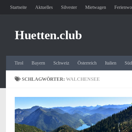
Startseite
Aktuelles
Silvester
Mietwagen
Ferienw
Zum Inhalt springen
Huetten.club
Tirol
Bayern
Schweiz
Österreich
Italien
Südt
SCHLAGWÖRTER:
WALCHENSEE