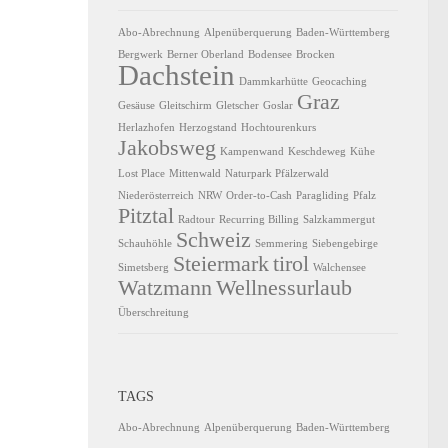
Abo-Abrechnung
Alpenüberquerung
Baden-Württemberg
Bergwerk
Berner Oberland
Bodensee
Brocken
Dachstein
Dammkarhütte
Geocaching
Graz
Gesäuse
Gleitschirm
Gletscher
Goslar
Herlazhofen
Herzogstand
Hochtourenkurs
Jakobsweg
Kampenwand
Keschdeweg
Kühe
Lost Place
Mittenwald
Naturpark Pfälzerwald
Niederösterreich
NRW
Order-to-Cash
Paragliding
Pfalz
Pitztal
Radtour
Recurring Billing
Salzkammergut
Schweiz
Schauhöhle
Semmering
Siebengebirge
Steiermark
tirol
Simetsberg
Walchensee
Watzmann
Wellnessurlaub
Überschreitung
TAGS
Abo-Abrechnung
Alpenüberquerung
Baden-Württemberg