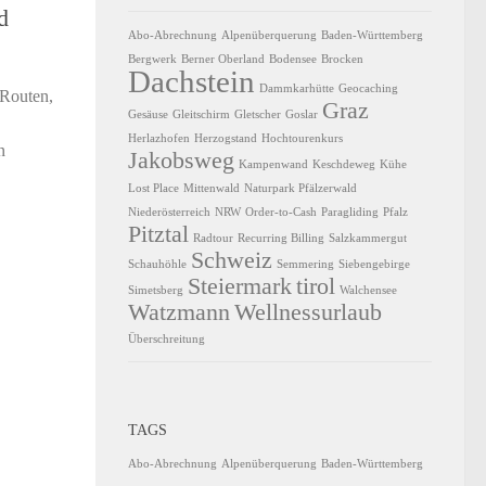
d
Abo-Abrechnung
Alpenüberquerung
Baden-Württemberg
Bergwerk
Berner Oberland
Bodensee
Brocken
Dachstein
Dammkarhütte
Geocaching
 Routen,
Graz
Gesäuse
Gleitschirm
Gletscher
Goslar
Herlazhofen
Herzogstand
Hochtourenkurs
n
Jakobsweg
Kampenwand
Keschdeweg
Kühe
Lost Place
Mittenwald
Naturpark Pfälzerwald
Niederösterreich
NRW
Order-to-Cash
Paragliding
Pfalz
Pitztal
Radtour
Recurring Billing
Salzkammergut
Schweiz
Schauhöhle
Semmering
Siebengebirge
Steiermark
tirol
Simetsberg
Walchensee
Watzmann
Wellnessurlaub
Überschreitung
TAGS
Abo-Abrechnung
Alpenüberquerung
Baden-Württemberg