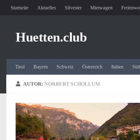
Startseite
Aktuelles
Silvester
Mietwagen
Ferienw
Zum Inhalt springen
Huetten.club
Tirol
Bayern
Schweiz
Österreich
Italien
Südt
AUTOR:
NORBERT SCHOLLUM