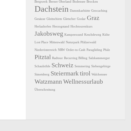
Bergwerk
Berner Oberland
Bodensee
Brocken
Dachstein
Dammkarhütte
Geocaching
Graz
Gesäuse
Gleitschirm
Gletscher
Goslar
Herlazhofen
Herzogstand
Hochtourenkurs
Jakobsweg
Kampenwand
Keschdeweg
Kühe
Lost Place
Mittenwald
Naturpark Pfälzerwald
Niederösterreich
NRW
Order-to-Cash
Paragliding
Pfalz
Pitztal
Radtour
Recurring Billing
Salzkammergut
Schweiz
Schauhöhle
Semmering
Siebengebirge
Steiermark
tirol
Simetsberg
Walchensee
Watzmann
Wellnessurlaub
Überschreitung