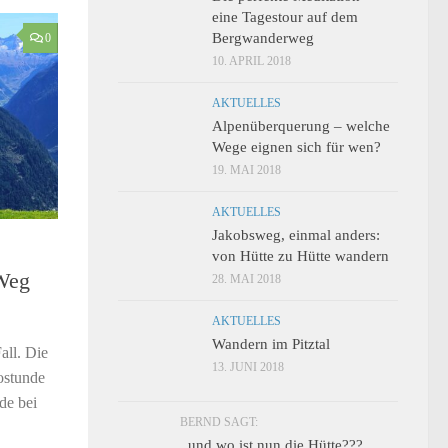
eine Tagestour auf dem
Bergwanderweg
0
10. APRIL 2018
AKTUELLES
Alpenüberquerung – welche
Wege eignen sich für wen?
19. MAI 2018
AKTUELLES
Jakobsweg, einmal anders:
von Hütte zu Hütte wandern
-Weg
28. MAI 2018
AKTUELLES
Wandern im Pitztal
all. Die
13. JUNI 2018
ostunde
de bei
BERND SAGT:
..und wo ist nun die Hütte???