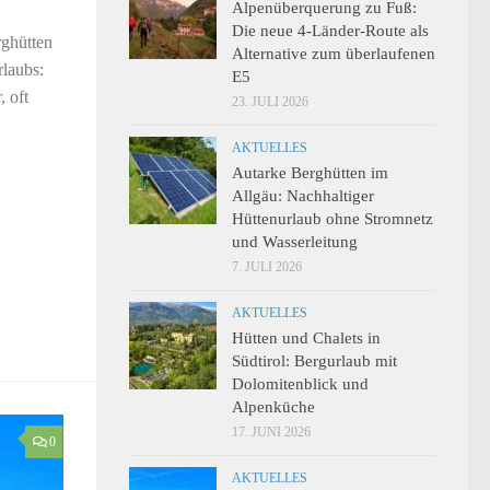
Alpenüberquerung zu Fuß:
Die neue 4-Länder-Route als
ghütten
Alternative zum überlaufenen
rlaubs:
E5
, oft
23. JULI 2026
AKTUELLES
Autarke Berghütten im
Allgäu: Nachhaltiger
Hüttenurlaub ohne Stromnetz
und Wasserleitung
7. JULI 2026
AKTUELLES
Hütten und Chalets in
Südtirol: Bergurlaub mit
Dolomitenblick und
Alpenküche
17. JUNI 2026
0
AKTUELLES