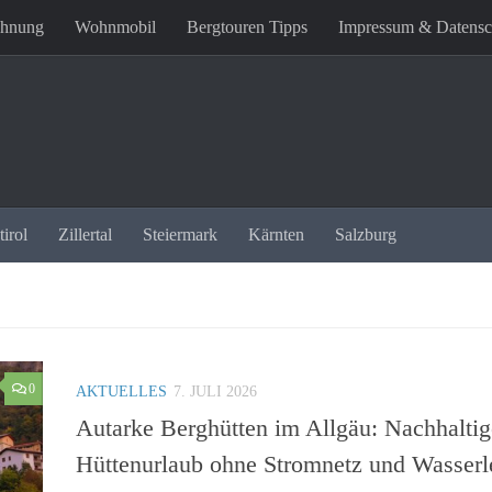
ohnung
Wohnmobil
Bergtouren Tipps
Impressum & Datensc
irol
Zillertal
Steiermark
Kärnten
Salzburg
0
AKTUELLES
7. JULI 2026
Autarke Berghütten im Allgäu: Nachhaltig
Hüttenurlaub ohne Stromnetz und Wasserl