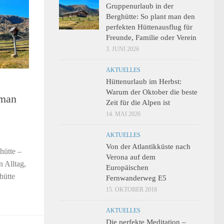
Gruppenurlaub in der
Berghütte: So plant man den
perfekten Hüttenausflug für
Freunde, Familie oder Verein
3. JUNI 2026
AKTUELLES
Hüttenurlaub im Herbst:
Warum der Oktober die beste
 man
Zeit für die Alpen ist
14. MAI 2026
AKTUELLES
Von der Atlantikküste nach
hütte –
Verona auf dem
 Alltag,
Europäischen
hütte
Fernwanderweg E5
15. OKTOBER 2018
AKTUELLES
Die perfekte Meditation –