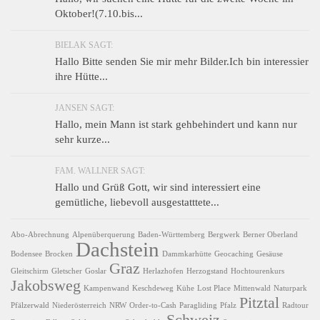
Oktober!(7.10.bis...
BIELAK SAGT:
Hallo Bitte senden Sie mir mehr Bilder.Ich bin interessier
ihre Hütte...
JANSEN SAGT:
Hallo, mein Mann ist stark gehbehindert und kann nur
sehr kurze...
FAM. WALLNER SAGT:
Hallo und Grüß Gott, wir sind interessiert eine
gemütliche, liebevoll ausgestatttete...
Abo-Abrechnung
Alpenüberquerung
Baden-Württemberg
Bergwerk
Berner Oberland
Dachstein
Bodensee
Brocken
Dammkarhütte
Geocaching
Gesäuse
Graz
Gleitschirm
Gletscher
Goslar
Herlazhofen
Herzogstand
Hochtourenkurs
Jakobsweg
Kampenwand
Keschdeweg
Kühe
Lost Place
Mittenwald
Naturpark
Pitztal
Pfälzerwald
Niederösterreich
NRW
Order-to-Cash
Paragliding
Pfalz
Radtour