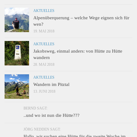
AKTUELLES
Alpenüberquerung – welche Wege eignen sich für
wen?
19. MAI 2018
AKTUELLES
Jakobsweg, einmal anders: von Hütte zu Hütte
wandern
28. MAI 2018
AKTUELLES
Wandern im Pitztal
13. JUNI 2018
BERND SAGT:
..und wo ist nun die Hütte???
JÖRG NEDDEN SAGT:
Hallo, wir suchen eine Hütte für die zweite Woche im