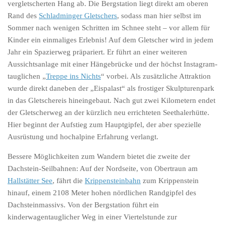
vergletscherten Hang ab. Die Bergstation liegt direkt am oberen
Rand des
Schladminger Gletschers
, sodass man hier selbst im
Sommer nach wenigen Schritten im Schnee steht – vor allem für
Kinder ein einmaliges Erlebnis! Auf dem Gletscher wird in jedem
Jahr ein Spazierweg präpariert. Er führt an einer weiteren
Aussichtsanlage mit einer Hängebrücke und der höchst Instagram-
tauglichen „
Treppe ins Nichts
“ vorbei. Als zusätzliche Attraktion
wurde direkt daneben der „Eispalast“ als frostiger Skulpturenpark
in das Gletschereis hineingebaut. Nach gut zwei Kilometern endet
der Gletscherweg an der kürzlich neu errichteten Seethalerhütte.
Hier beginnt der Aufstieg zum Hauptgipfel, der aber spezielle
Ausrüstung und hochalpine Erfahrung verlangt.
Bessere Möglichkeiten zum Wandern bietet die zweite der
Dachstein-Seilbahnen: Auf der Nordseite, von Obertraun am
Hallstätter See
, fährt die
Krippensteinbahn
zum Krippenstein
hinauf, einem 2108 Meter hohen nördlichen Randgipfel des
Dachsteinmassivs. Von der Bergstation führt ein
kinderwagentauglicher Weg in einer Viertelstunde zur