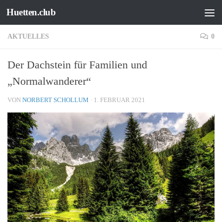
Huetten.club
Zum Inhalt springen
AKTUELLES
0
Der Dachstein für Familien und
„Normalwanderer“
VON
NORBERT SCHOLLUM
·
1. FEBRUAR 2021