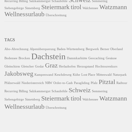
Schweiz
Recurring Billing
Salzkammergut
Schauhöhle
Semmering
Steiermark
tirol
Watzmann
Siebengebirge
Simetsberg
Walchensee
Wellnessurlaub
Überschreitung
TAGS
Abo-Abrechnung
Alpenüberquerung
Baden-Württemberg
Bergwerk
Berner Oberland
Dachstein
Bodensee
Brocken
Dammkarhütte
Geocaching
Gesäuse
Graz
Gleitschirm
Gletscher
Goslar
Herlazhofen
Herzogstand
Hochtourenkurs
Jakobsweg
Kampenwand
Keschdeweg
Kühe
Lost Place
Mittenwald
Naturpark
Pitztal
Pfälzerwald
Niederösterreich
NRW
Order-to-Cash
Paragliding
Pfalz
Radtour
Schweiz
Recurring Billing
Salzkammergut
Schauhöhle
Semmering
Steiermark
tirol
Watzmann
Siebengebirge
Simetsberg
Walchensee
Wellnessurlaub
Überschreitung