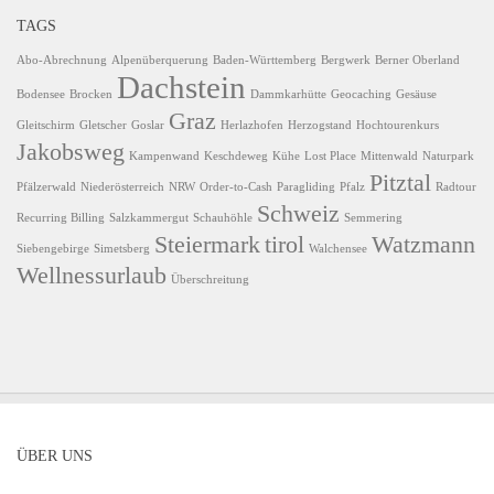
TAGS
Abo-Abrechnung
Alpenüberquerung
Baden-Württemberg
Bergwerk
Berner Oberland
Dachstein
Bodensee
Brocken
Dammkarhütte
Geocaching
Gesäuse
Graz
Gleitschirm
Gletscher
Goslar
Herlazhofen
Herzogstand
Hochtourenkurs
Jakobsweg
Kampenwand
Keschdeweg
Kühe
Lost Place
Mittenwald
Naturpark
Pitztal
Pfälzerwald
Niederösterreich
NRW
Order-to-Cash
Paragliding
Pfalz
Radtour
Schweiz
Recurring Billing
Salzkammergut
Schauhöhle
Semmering
Steiermark
tirol
Watzmann
Siebengebirge
Simetsberg
Walchensee
Wellnessurlaub
Überschreitung
ÜBER UNS