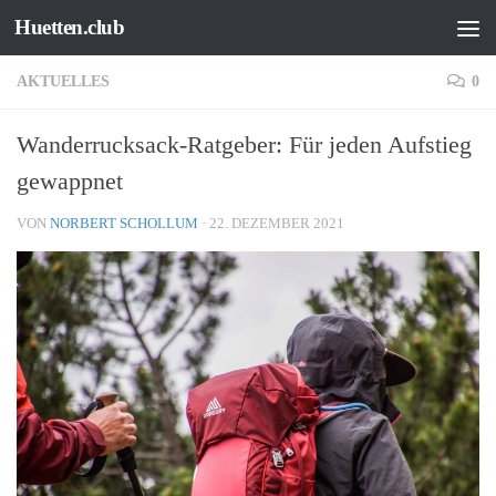
Huetten.club
Zum Inhalt springen
AKTUELLES
0
Wanderrucksack-Ratgeber: Für jeden Aufstieg
gewappnet
VON
NORBERT SCHOLLUM
·
22. DEZEMBER 2021