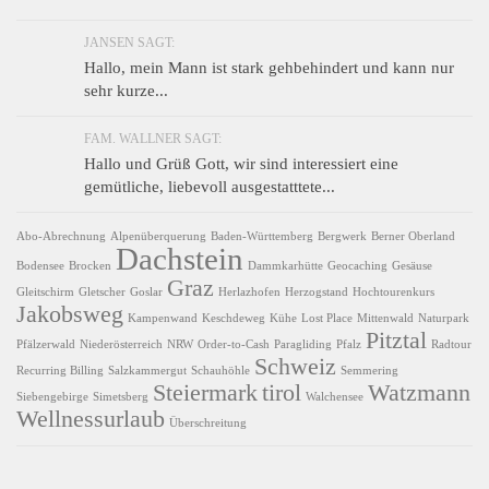
JANSEN SAGT:
Hallo, mein Mann ist stark gehbehindert und kann nur
sehr kurze...
FAM. WALLNER SAGT:
Hallo und Grüß Gott, wir sind interessiert eine
gemütliche, liebevoll ausgestatttete...
Abo-Abrechnung
Alpenüberquerung
Baden-Württemberg
Bergwerk
Berner Oberland
Dachstein
Bodensee
Brocken
Dammkarhütte
Geocaching
Gesäuse
Graz
Gleitschirm
Gletscher
Goslar
Herlazhofen
Herzogstand
Hochtourenkurs
Jakobsweg
Kampenwand
Keschdeweg
Kühe
Lost Place
Mittenwald
Naturpark
Pitztal
Pfälzerwald
Niederösterreich
NRW
Order-to-Cash
Paragliding
Pfalz
Radtour
Schweiz
Recurring Billing
Salzkammergut
Schauhöhle
Semmering
Steiermark
tirol
Watzmann
Siebengebirge
Simetsberg
Walchensee
Wellnessurlaub
Überschreitung