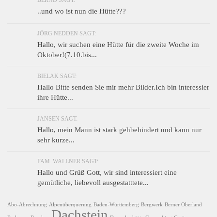
BERND SAGT:
..und wo ist nun die Hütte???
JÖRG NEDDEN SAGT:
Hallo, wir suchen eine Hütte für die zweite Woche im
Oktober!(7.10.bis...
BIELAK SAGT:
Hallo Bitte senden Sie mir mehr Bilder.Ich bin interessier
ihre Hütte...
JANSEN SAGT:
Hallo, mein Mann ist stark gehbehindert und kann nur
sehr kurze...
FAM. WALLNER SAGT:
Hallo und Grüß Gott, wir sind interessiert eine
gemütliche, liebevoll ausgestatttete...
Abo-Abrechnung
Alpenüberquerung
Baden-Württemberg
Bergwerk
Berner Oberland
Dachstein