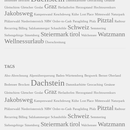
Bodensee
Brocken
Dammkarhütte
Geocaching
Gesäuse
Graz
Gleitschirm
Gletscher
Goslar
Herlazhofen
Herzogstand
Hochtourenkurs
Jakobsweg
Kampenwand
Keschdeweg
Kühe
Lost Place
Mittenwald
Naturpark
Pitztal
Pfälzerwald
Niederösterreich
NRW
Order-to-Cash
Paragliding
Pfalz
Radtour
Schweiz
Recurring Billing
Salzkammergut
Schauhöhle
Semmering
Steiermark
tirol
Watzmann
Siebengebirge
Simetsberg
Walchensee
Wellnessurlaub
Überschreitung
TAGS
Abo-Abrechnung
Alpenüberquerung
Baden-Württemberg
Bergwerk
Berner Oberland
Dachstein
Bodensee
Brocken
Dammkarhütte
Geocaching
Gesäuse
Graz
Gleitschirm
Gletscher
Goslar
Herlazhofen
Herzogstand
Hochtourenkurs
Jakobsweg
Kampenwand
Keschdeweg
Kühe
Lost Place
Mittenwald
Naturpark
Pitztal
Pfälzerwald
Niederösterreich
NRW
Order-to-Cash
Paragliding
Pfalz
Radtour
Schweiz
Recurring Billing
Salzkammergut
Schauhöhle
Semmering
Steiermark
tirol
Watzmann
Siebengebirge
Simetsberg
Walchensee