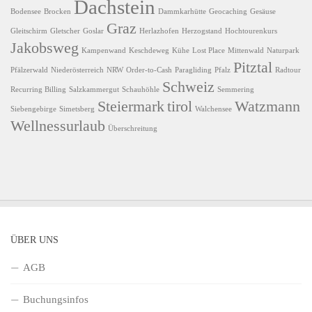
Dachstein
Bodensee
Brocken
Dammkarhütte
Geocaching
Gesäuse
Graz
Gleitschirm
Gletscher
Goslar
Herlazhofen
Herzogstand
Hochtourenkurs
Jakobsweg
Kampenwand
Keschdeweg
Kühe
Lost Place
Mittenwald
Naturpark
Pitztal
Pfälzerwald
Niederösterreich
NRW
Order-to-Cash
Paragliding
Pfalz
Radtour
Schweiz
Recurring Billing
Salzkammergut
Schauhöhle
Semmering
Steiermark
tirol
Watzmann
Siebengebirge
Simetsberg
Walchensee
Wellnessurlaub
Überschreitung
ÜBER UNS
AGB
Buchungsinfos