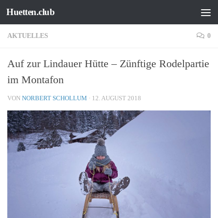
Huetten.club
Zum Inhalt springen
AKTUELLES
0
Auf zur Lindauer Hütte – Zünftige Rodelpartie
im Montafon
VON
NORBERT SCHOLLUM
·
12. AUGUST 2018