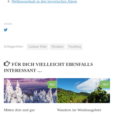
Wellnessurlaub in den bayerischen Alpen
SHARE
Schlagwörter:
Lindauer Hütte
Montafon
Vorarlberg
FÜR DICH VIELLEICHT EBENFALLS
INTERESSANT …
0
0
Mitten drin und gut
Wandern im Weinbaugebiet