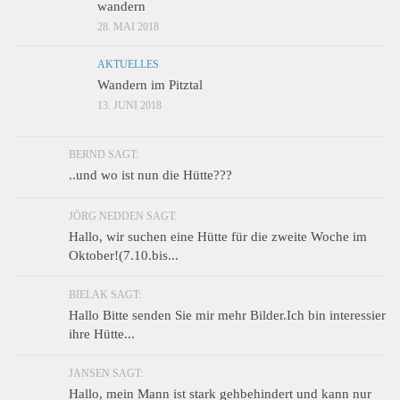
wandern
28. MAI 2018
AKTUELLES
Wandern im Pitztal
13. JUNI 2018
BERND SAGT:
..und wo ist nun die Hütte???
JÖRG NEDDEN SAGT:
Hallo, wir suchen eine Hütte für die zweite Woche im
Oktober!(7.10.bis...
BIELAK SAGT:
Hallo Bitte senden Sie mir mehr Bilder.Ich bin interessier
ihre Hütte...
JANSEN SAGT:
Hallo, mein Mann ist stark gehbehindert und kann nur