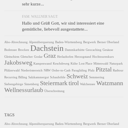
sehr kurze...
FAM. WALLNER SAGT:
Hallo und Grüß Gott, wir sind interessiert eine
gemütliche, liebevoll ausgestatttete...
Abo-Abrechnung
Alpenüberquerung
Baden-Württemberg
Bergwerk
Berner Oberland
Dachstein
Bodensee
Brocken
Dammkarhütte
Geocaching
Gesäuse
Graz
Gleitschirm
Gletscher
Goslar
Herlazhofen
Herzogstand
Hochtourenkurs
Jakobsweg
Kampenwand
Keschdeweg
Kühe
Lost Place
Mittenwald
Naturpark
Pitztal
Pfälzerwald
Niederösterreich
NRW
Order-to-Cash
Paragliding
Pfalz
Radtour
Schweiz
Recurring Billing
Salzkammergut
Schauhöhle
Semmering
Steiermark
tirol
Watzmann
Siebengebirge
Simetsberg
Walchensee
Wellnessurlaub
Überschreitung
TAGS
Abo-Abrechnung
Alpenüberquerung
Baden-Württemberg
Bergwerk
Berner Oberland