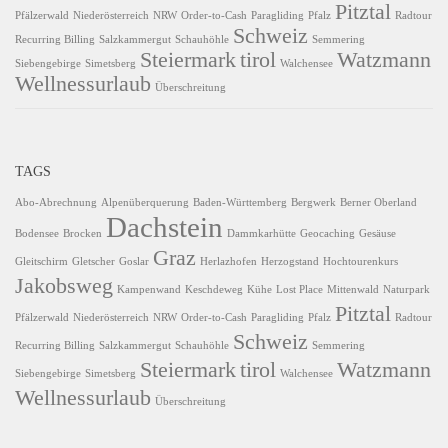
Pitztal
Pfälzerwald
Niederösterreich
NRW
Order-to-Cash
Paragliding
Pfalz
Radtour
Schweiz
Recurring Billing
Salzkammergut
Schauhöhle
Semmering
Steiermark
tirol
Watzmann
Siebengebirge
Simetsberg
Walchensee
Wellnessurlaub
Überschreitung
TAGS
Abo-Abrechnung
Alpenüberquerung
Baden-Württemberg
Bergwerk
Berner Oberland
Dachstein
Bodensee
Brocken
Dammkarhütte
Geocaching
Gesäuse
Graz
Gleitschirm
Gletscher
Goslar
Herlazhofen
Herzogstand
Hochtourenkurs
Jakobsweg
Kampenwand
Keschdeweg
Kühe
Lost Place
Mittenwald
Naturpark
Pitztal
Pfälzerwald
Niederösterreich
NRW
Order-to-Cash
Paragliding
Pfalz
Radtour
Schweiz
Recurring Billing
Salzkammergut
Schauhöhle
Semmering
Steiermark
tirol
Watzmann
Siebengebirge
Simetsberg
Walchensee
Wellnessurlaub
Überschreitung