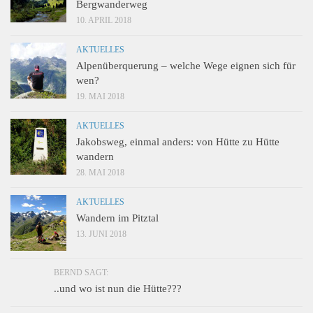
Bergwanderweg
10. APRIL 2018
AKTUELLES
Alpenüberquerung – welche Wege eignen sich für
wen?
19. MAI 2018
AKTUELLES
Jakobsweg, einmal anders: von Hütte zu Hütte
wandern
28. MAI 2018
AKTUELLES
Wandern im Pitztal
13. JUNI 2018
BERND SAGT:
..und wo ist nun die Hütte???