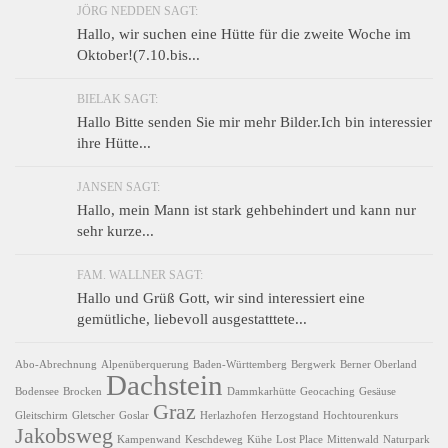
JÖRG NEDDEN SAGT:
Hallo, wir suchen eine Hütte für die zweite Woche im
Oktober!(7.10.bis...
BIELAK SAGT:
Hallo Bitte senden Sie mir mehr Bilder.Ich bin interessier
ihre Hütte...
JANSEN SAGT:
Hallo, mein Mann ist stark gehbehindert und kann nur
sehr kurze...
FAM. WALLNER SAGT:
Hallo und Grüß Gott, wir sind interessiert eine
gemütliche, liebevoll ausgestatttete...
Abo-Abrechnung
Alpenüberquerung
Baden-Württemberg
Bergwerk
Berner Oberland
Dachstein
Bodensee
Brocken
Dammkarhütte
Geocaching
Gesäuse
Graz
Gleitschirm
Gletscher
Goslar
Herlazhofen
Herzogstand
Hochtourenkurs
Jakobsweg
Kampenwand
Keschdeweg
Kühe
Lost Place
Mittenwald
Naturpark