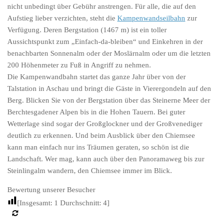
nicht unbedingt über Gebühr anstrengen. Für alle, die auf den
Aufstieg lieber verzichten, steht die
Kampenwandseilbahn
zur
Verfügung. Deren Bergstation (1467 m) ist ein toller
Aussichtspunkt zum „Einfach-da-bleiben“ und Einkehren in der
benachbarten Sonnenalm oder der Moslärnalm oder um die letzten
200 Höhenmeter zu Fuß in Angriff zu nehmen.
Die Kampenwandbahn startet das ganze Jahr über von der
Talstation in Aschau und bringt die Gäste in Vierergondeln auf den
Berg. Blicken Sie von der Bergstation über das Steinerne Meer der
Berchtesgadener Alpen bis in die Hohen Tauern. Bei guter
Wetterlage sind sogar der Großglockner und der Großvenediger
deutlich zu erkennen. Und beim Ausblick über den Chiemsee
kann man einfach nur ins Träumen geraten, so schön ist die
Landschaft. Wer mag, kann auch über den Panoramaweg bis zur
Steinlingalm wandern, den Chiemsee immer im Blick.
Bewertung unserer Besucher
[Insgesamt:
1
Durchschnitt:
4
]