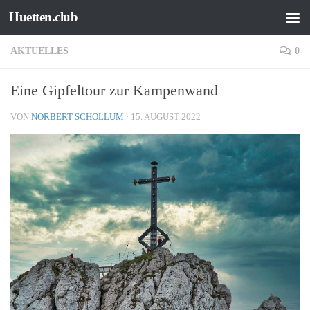
Huetten.club
Zum Inhalt springen
AKTUELLES
0
Eine Gipfeltour zur Kampenwand
VON
NORBERT SCHOLLUM
·
15. AUGUST 2022