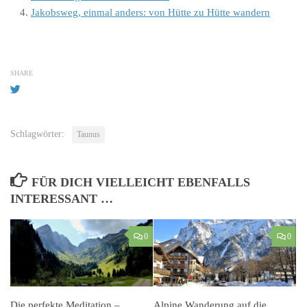
Jakobsweg, einmal anders: von Hütte zu Hütte wandern
SHARE
Schlagwörter:
Taunus
FÜR DICH VIELLEICHT EBENFALLS
INTERESSANT …
0
0
Die perfekte Meditation –
Alpine Wanderung auf die