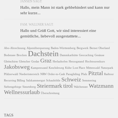
JANSEN SAGT:
Hallo, mein Mann ist stark gehbehindert und kann nur
sehr kurze...
FAM. WALLNER SAGT:
Hallo und Grüß Gott, wir sind interessiert eine
gemütliche, liebevoll ausgestatttete...
Abo-Abrechnung
Alpenüberquerung
Baden-Württemberg
Bergwerk
Berner Oberland
Dachstein
Bodensee
Brocken
Dammkarhütte
Geocaching
Gesäuse
Graz
Gleitschirm
Gletscher
Goslar
Herlazhofen
Herzogstand
Hochtourenkurs
Jakobsweg
Kampenwand
Keschdeweg
Kühe
Lost Place
Mittenwald
Naturpark
Pitztal
Pfälzerwald
Niederösterreich
NRW
Order-to-Cash
Paragliding
Pfalz
Radtour
Schweiz
Recurring Billing
Salzkammergut
Schauhöhle
Semmering
Steiermark
tirol
Watzmann
Siebengebirge
Simetsberg
Walchensee
Wellnessurlaub
Überschreitung
TAGS