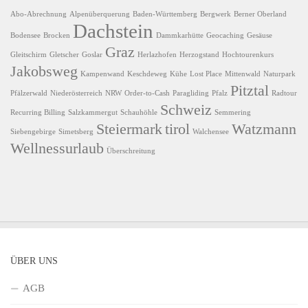
Abo-Abrechnung
Alpenüberquerung
Baden-Württemberg
Bergwerk
Berner Oberland
Dachstein
Bodensee
Brocken
Dammkarhütte
Geocaching
Gesäuse
Graz
Gleitschirm
Gletscher
Goslar
Herlazhofen
Herzogstand
Hochtourenkurs
Jakobsweg
Kampenwand
Keschdeweg
Kühe
Lost Place
Mittenwald
Naturpark
Pitztal
Pfälzerwald
Niederösterreich
NRW
Order-to-Cash
Paragliding
Pfalz
Radtour
Schweiz
Recurring Billing
Salzkammergut
Schauhöhle
Semmering
Steiermark
tirol
Watzmann
Siebengebirge
Simetsberg
Walchensee
Wellnessurlaub
Überschreitung
ÜBER UNS
AGB