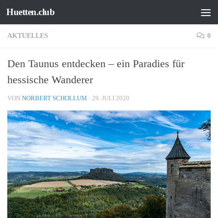
Huetten.club
Zum Inhalt springen
AKTUELLES
0
Den Taunus entdecken – ein Paradies für
hessische Wanderer
VON
NORBERT SCHOLLUM
·
29. JULI 2020